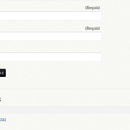
(Requis)
(Requis)
S
021