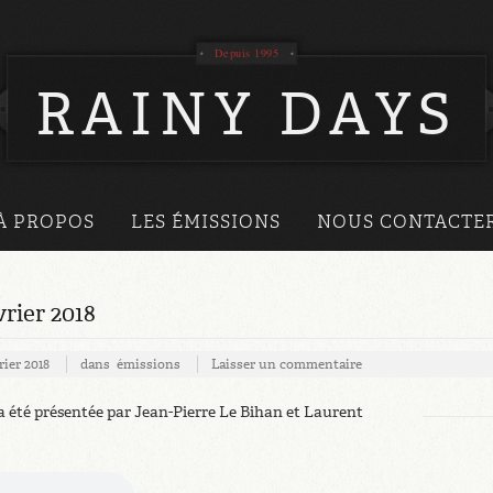
Depuis 1995
RAINY DAYS
À PROPOS
LES ÉMISSIONS
NOUS CONTACTE
rier 2018
rier 2018
dans
émissions
Laisser un commentaire
a été présentée par Jean-Pierre Le Bihan et Laurent