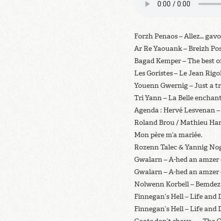
Forzh Penaos – Allez… gavot
Ar Re Yaouank – Breizh Posi
Bagad Kemper – The best of
Les Goristes – Le Jean Rigol
Youenn Gwernig – Just a t
Tri Yann – La Belle enchant
Agenda : Hervé Lesvenan –
Roland Brou / Mathieu Hamo
Mon père m’a mariée.
Rozenn Talec & Yannig Nog
Gwalarn – A-hed an amzer 
Gwalarn – A-hed an amzer 
Nolwenn Korbell – Bemdez 
Finnegan’s Hell – Life and 
Finnegan’s Hell – Life and 