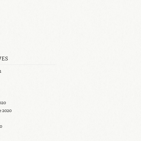
VES
1
020
e 2020
20