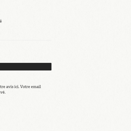
é
re avis ici. Votre email
ivé.