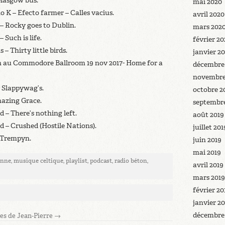
Glasgow bus.
mai 2020
 K – Efecto farmer – Calles vacius.
avril 2020
– Rocky goes to Dublin.
mars 202
 Such is life.
février 2
 – Thirty little birds.
janvier 2
on au Commodore Ballroom 19 nov 2017- Home for a
décembre
novembre
– Slappywag’s.
octobre 2
mazing Grace.
septembre
d – There’s nothing left.
août 2019
od – Crushed (Hostile Nations).
juillet 201
 Trempyn.
juin 2019
mai 2019
onne
,
musique celtique
,
playlist
,
podcast
,
radio béton
,
avril 2019
mars 2019
février 20
janvier 2
décembre
cles de Jean-Pierre
→