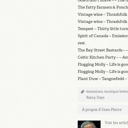
Goats don’t shave – – The 
The Fatty Farmers & Poncho
Vintage wine – Thrashfolk 
Vintage wine – Thrashfolk –
Tempest – Thirty little turns
Spirit of Canada – Emissi
rest.
The Bay Street Bastards – 
Celtic Kitchen Party – – A
Flogging Molly – Life is goo
Flogging Molly – Life is go
Plant Duw – Tangnefedd –
émissions
,
musique bret
Rainy Days
À propos d'Jean-Pierre
Voir les arti