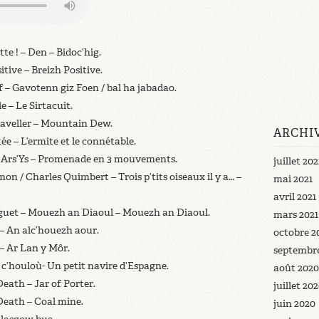
te ! – Den – Bidoc’hig.
tive – Breizh Positive.
 – Gavotenn giz Foen / bal ha jabadao.
e – Le Sirtacuit.
raveller – Mountain Dew.
ARCHI
ée – L’ermite et le connétable.
 Ars’Ys – Promenade en 3 mouvements.
juillet 202
n / Charles Quimbert – Trois p’tits oiseaux il y a… –
mai 2021
avril 2021
uet – Mouezh an Diaoul – Mouezh an Diaoul.
mars 2021
– An alc’houezh aour.
octobre 2
– Ar Lan y Môr.
septembr
c’houloù- Un petit navire d’Espagne.
août 2020
Death – Jar of Porter.
juillet 20
Death – Coal mine.
juin 2020