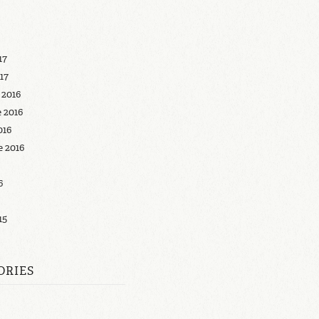
17
17
 2016
 2016
016
 2016
6
15
ORIES