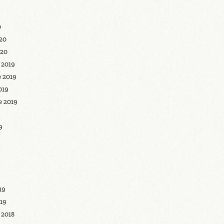
0
020
020
 2019
 2019
019
 2019
9
19
019
 2018