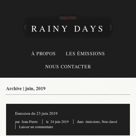
Depuis 1995
RAINY DAYS
À PROPOS
LES ÉMISSIONS
NOUS CONTACTER
Archive | juin, 2019
Emission du 23 juin 2019
par
Jean-Pierre
le
24 juin 2019
dans
émissions
,
Non classé
Laisser un commentaire