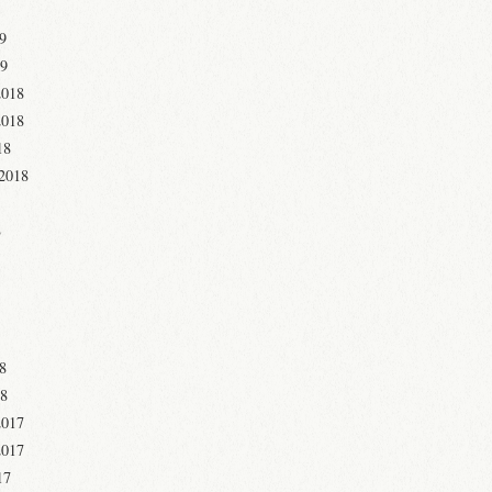
19
19
2018
2018
18
 2018
8
18
18
2017
2017
17