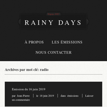
Depuis 1995
RAINY DAYS
À PROPOS
LES ÉMISSIONS
NOUS CONTACTER
Archives par mot clé: radio
Emission du 16 juin 2019
par
Jean-Pierre
le
18 juin 2019
dans
émissions
Laisser
un commentaire