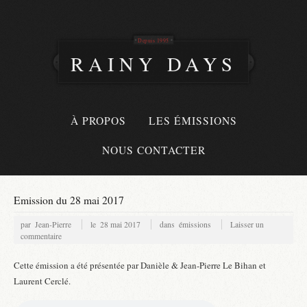
Depuis 1995
RAINY DAYS
À PROPOS
LES ÉMISSIONS
NOUS CONTACTER
Emission du 28 mai 2017
par
Jean-Pierre
le
28 mai 2017
dans
émissions
Laisser un
commentaire
Cette émission a été présentée par Danièle & Jean-Pierre Le Bihan et
Laurent Cerclé.