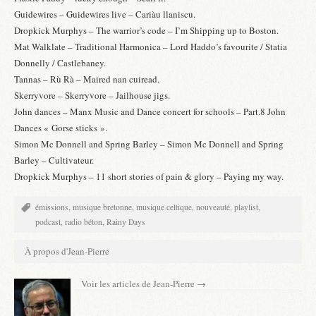
Guidewires – Guidewires live – Cariàu llaniscu.
Dropkick Murphys – The warrior’s code – I’m Shipping up to Boston.
Mat Walklate – Traditional Harmonica – Lord Haddo’s favourite / Statia
Donnelly / Castlebaney.
Tannas – Rù Rà – Maired nan cuiread.
Skerryvore – Skerryvore – Jailhouse jigs.
John dances – Manx Music and Dance concert for schools – Part.8 John
Dances « Gorse sticks ».
Simon Mc Donnell and Spring Barley – Simon Mc Donnell and Spring
Barley – Cultivateur.
Dropkick Murphys – 11 short stories of pain & glory – Paying my way.
émissions
,
musique bretonne
,
musique celtique
,
nouveauté
,
playlist
,
podcast
,
radio béton
,
Rainy Days
À propos d'Jean-Pierre
Voir les articles de Jean-Pierre
→