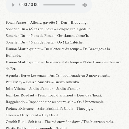
Forzh Penaos – Allez… gavotte ! – Den – Bidoc’hig.
Sonerien Du – 45 ans de Fiesta – Souque sur la godille.
Sonerien Du – 45 ans de Fiesta – Gwiskmant cheuc’h.
Sonerien Du – 45 ans de Fiesta – Oo ! La Gabiche.
Hamon Martin quintet – Du silence et du temps – De Bazouges à la
Hollande.
Hamon Martin quintet – Du silence et du temps – Notre Dame des Oiseaux
de Fer.
Agenda : Hervé Lesvenan – Ars’Ys – Promenade en 3 mouvements.
Pat O’May – Breizh Amerika – Breizh Amerika.
Jolie Vilaine – Jardin d’amour – Jardin d’amour.
Jean-Luc Roudaut – Pemp troad d’ar maout – Deus da c’hoari.
Raggalendo – Rapedondaine au beurre salé – Oh ! Par exemple.
Profane Existence – Saint Bushmill’s Choir – Three jigs.
Cheers – Daily bread – Hey Devil.
Craobh Rua – Soh it is – The red crow / he dawn / The bianzano reels.
Plastic Paddy – lucky enough – Scali li.